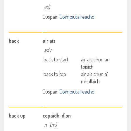
adj
Cuspair:
Coimpiutaireachd
back
air ais
adv
back to start
air ais chun an
toisich
back to top
air ais chun a'
mhullaich
Cuspair:
Coimpiutaireachd
back up
copaidh-dìon
n
(m)