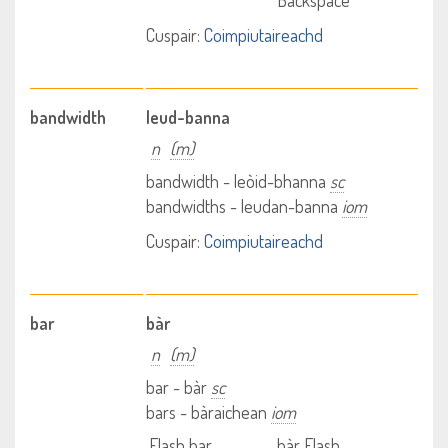
Backspace
Cuspair:
Coimpiutaireachd
bandwidth
leud-banna
n
(m)
bandwidth - leòid-bhanna
sc
bandwidths - leudan-banna
iom
Cuspair:
Coimpiutaireachd
bar
bàr
n
(m)
bar - bàr
sc
bars - bàraichean
iom
Flash bar
bàr Flash