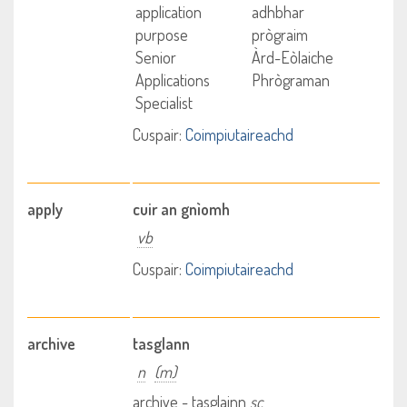
application
adhbhar
purpose
prògraim
Senior
Àrd-Eòlaiche
Applications
Phrògraman
Specialist
Cuspair:
Coimpiutaireachd
apply
cuir an gnìomh
vb
Cuspair:
Coimpiutaireachd
archive
tasglann
n
(m)
archive - tasglainn
sc