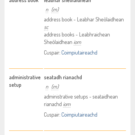
address book
leabhar sheòlaidhean
n
(m)
address book - Leabhar Sheòlaidhean
sc
address books - Leabhraichean
Sheòlaidhean
iom
Cuspair:
Coimpiutaireachd
administrative
seatadh rianachd
setup
n
(m)
administrative setups - seataidhean
rianachd
iom
Cuspair:
Coimpiutaireachd