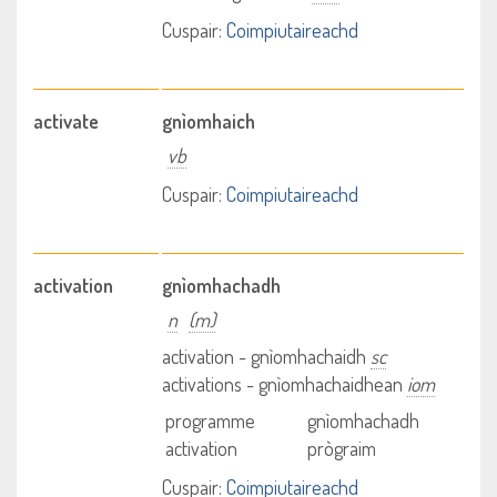
Cuspair:
Coimpiutaireachd
activate
gnìomhaich
vb
Cuspair:
Coimpiutaireachd
activation
gnìomhachadh
n
(m)
activation - gnìomhachaidh
sc
activations - gnìomhachaidhean
iom
programme
gnìomhachadh
activation
prògraim
Cuspair:
Coimpiutaireachd