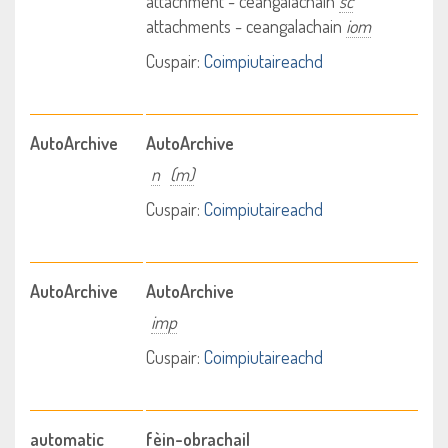
attachment - ceangalachain
sc
attachments - ceangalachain
iom
Cuspair:
Coimpiutaireachd
AutoArchive
AutoArchive
n
(m)
Cuspair:
Coimpiutaireachd
AutoArchive
AutoArchive
imp
Cuspair:
Coimpiutaireachd
automatic
fèin-obrachail