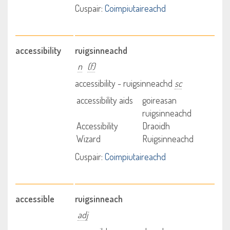
Cuspair:
Coimpiutaireachd
accessibility
ruigsinneachd
n
(f)
accessibility - ruigsinneachd
sc
accessibility aids
goireasan
ruigsinneachd
Accessibility
Draoidh
Wizard
Ruigsinneachd
Cuspair:
Coimpiutaireachd
accessible
ruigsinneach
adj