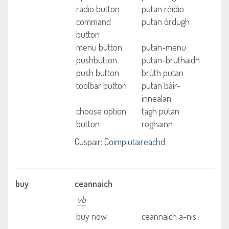
radio button
putan rèidio
command
putan òrdugh
button
menu button
putan-menu
pushbutton
putan-bruthaidh
push button
brùth putan
toolbar button
putan bàir-
innealan
choose option
tagh putan
button
roghainn
Cuspair:
Coimpiutaireachd
buy
ceannaich
vb
buy now
ceannaich a-nis