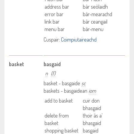
address bar
bàr seòlaidh
error bar
bàr-mearachd
link bar
bàr ceangail
menu bar
bàr-menu
Cuspair:
Coimpiutaireachd
basket
basgaid
n
(f)
basket - basgaide
sc
baskets - basgaidean
iom
add to basket
cuir don
bhasgaid
delete from
thoir às a'
basket
bhasgaid
shopping basket
basgaid