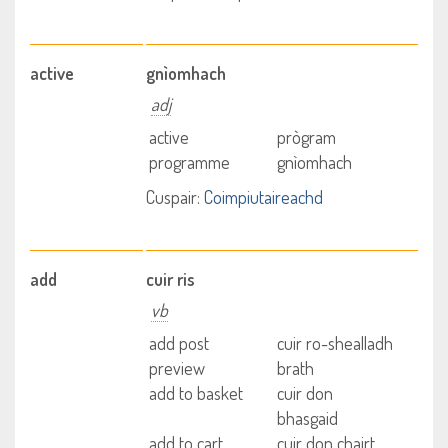
active
gnìomhach
adj
active
prògram
programme
gnìomhach
Cuspair:
Coimpiutaireachd
add
cuir ris
vb
add post
cuir ro-shealladh
preview
brath
add to basket
cuir don
bhasgaid
add to cart
cuir don chairt