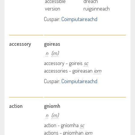
accessible
dreach
version
ruigsinneach
Cuspair:
Coimpiutaireachd
accessory
goireas
n
(m)
accessory - goireis
sc
accessories - goireasan
iom
Cuspair:
Coimpiutaireachd
action
gnìomh
n
(m)
action - gnìomha
sc
actions - gnìomhan
iom