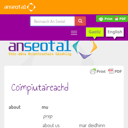
Toggle
navigation
Coimpiutaireachd
about
mu
prep
about us
mar deidhinn