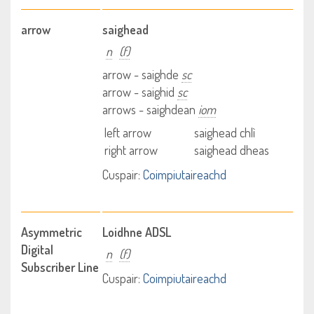
arrow
saighead
n
(f)
arrow - saighde
sc
arrow - saighid
sc
arrows - saighdean
iom
left arrow
saighead chlì
right arrow
saighead dheas
Cuspair:
Coimpiutaireachd
Asymmetric
Loidhne ADSL
Digital
n
(f)
Subscriber Line
Cuspair:
Coimpiutaireachd