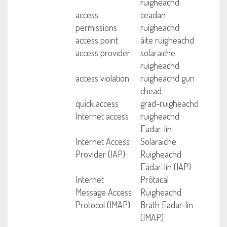
ruigheachd
access
ceadan
permissions
ruigheachd
access point
àite ruigheachd
access provider
solaraiche
ruigheachd
access violation
ruigheachd gun
chead
quick access
grad-ruigheachd
Internet access
ruigheachd
Eadar-lìn
Internet Access
Solaraiche
Provider (IAP)
Ruigheachd
Eadar-lìn (IAP)
Internet
Pròtacal
Message Access
Ruigheachd
Protocol (IMAP)
Brath Eadar-lìn
(IMAP)