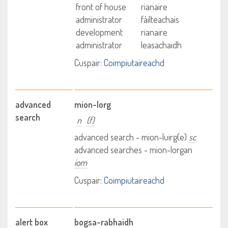
front of house
rianaire
administrator
fàilteachais
development
rianaire
administrator
leasachaidh
Cuspair:
Coimpiutaireachd
advanced
mion-lorg
search
n
(f)
advanced search - mion-luirg(e)
sc
advanced searches - mion-lorgan
iom
Cuspair:
Coimpiutaireachd
alert box
bogsa-rabhaidh