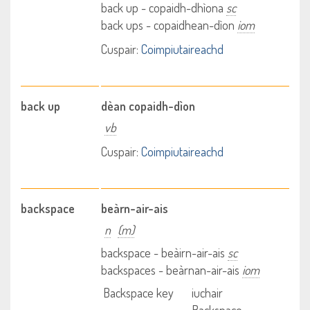
back up - copaidh-dhìona
sc
back ups - copaidhean-dìon
iom
Cuspair:
Coimpiutaireachd
back up
dèan copaidh-dìon
vb
Cuspair:
Coimpiutaireachd
backspace
beàrn-air-ais
n
(m)
backspace - beàirn-air-ais
sc
backspaces - beàrnan-air-ais
iom
Backspace key
iuchair