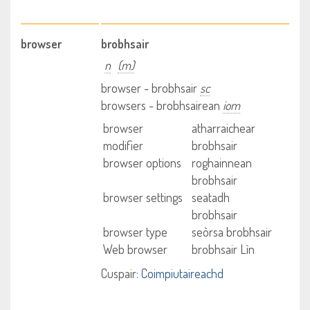
browser
brobhsair
n
(m)
browser - brobhsair
sc
browsers - brobhsairean
iom
browser
atharraichear
modifier
brobhsair
browser options
roghainnean
brobhsair
browser settings
seatadh
brobhsair
browser type
seòrsa brobhsair
Web browser
brobhsair Lìn
Cuspair:
Coimpiutaireachd