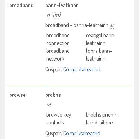
broadband
bann-leathann
n
(m)
broadband - banna-leathainn
sc
broadband
ceangal bann-
connection
leathainn
broadband
lìonra bann-
network
leathainn
Cuspair:
Coimpiutaireachd
browse
brobhs
vb
browse key
brobhs prìomh
contacts
luchd-aithne
Cuspair:
Coimpiutaireachd