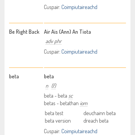
Cuspair:
Coimpiutaireachd
Be Right Back
Air Ais (Ann) An Tiota
adv phr
Cuspair:
Coimpiutaireachd
beta
beta
n
(f)
beta - beta
sc
betas - betathan
iom
beta test
deuchainn beta
beta version
dreach beta
Cuspair:
Coimpiutaireachd