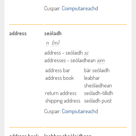
Cuspair:
Coimpiutaireachd
address
seòladh
n
(m)
address - seòlaidh
sc
addresses - seòlaidhean
iom
address bar
bàr seòlaidh
address book
leabhar
sheòlaidhean
return address
seòladh-tillidh
shipping address
seòladh puist
Cuspair:
Coimpiutaireachd