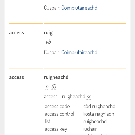
Cuspair:
Coimpiutaireachd
access
ruig
vb
Cuspair:
Coimpiutaireachd
access
ruigheachd
n
(f)
access - ruigheachd
sc
access code
còd ruigheachd
access control
liosta riaghladh
list
ruigheachd
access key
iuchair