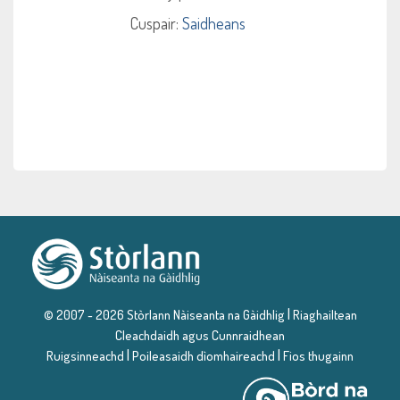
Cuspair:
Saidheans
|
© 2007 - 2026 Stòrlann Nàiseanta na Gàidhlig
Riaghailtean
Cleachdaidh agus Cunnraidhean
|
|
Ruigsinneachd
Poileasaidh dìomhaireachd
Fios thugainn