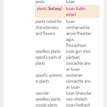
pests
lusan
plants (
botany
)
lusan (luibh-
eòlas)
plants noted for
lusan
characteristics
comharraichte
and flowers
airson fheartan
agus
fhlùraichean
seedless plants
lusan gun shìol
specific parts of
pàirtean
plants
sònraichte ann
an lusan
specific systems
siostaman
in plants
sònraichte ann
an lusan
vascular
lusan bhascular
seedless plants
neo-shìolach
woody plants
lusan fiodhach