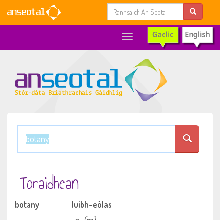
Toggle
navigation
Toraidhean
botany
luibh-eòlas
n
(m)