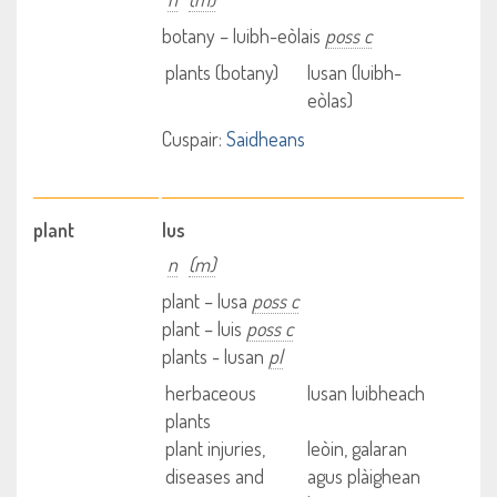
botany – luibh-eòlais
poss c
plants (botany)
lusan (luibh-
eòlas)
Cuspair:
Saidheans
plant
lus
n
(m)
plant – lusa
poss c
plant – luis
poss c
plants - lusan
pl
herbaceous
lusan luibheach
plants
plant injuries,
leòin, galaran
diseases and
agus plàighean